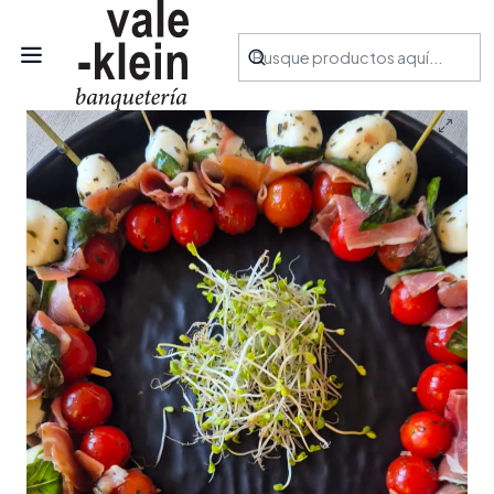
Inicio
Productos
Aperitivos
Brocheta Caprese con jamón serrano (20 unidades)