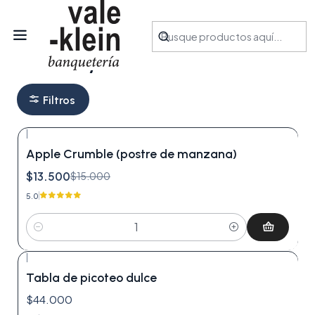
Inicio
Productos
Postres y Dulces
Postres y Dulces
Filtros
|
-10%
OFF
Apple Crumble (postre de manzana)
$13.500
$15.000
5.0
Cantidad
|
Tabla de picoteo dulce
$44.000