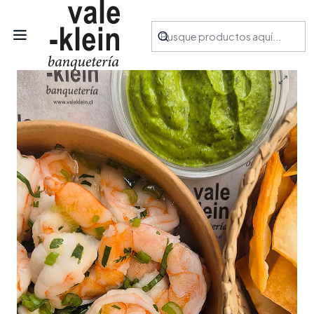
Inicio
Productos
Aperitivos
Camarones con salsa de palta y cilantro