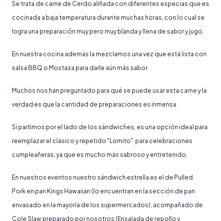
Se trata de carne de Cerdo aliñada con diferentes especias que es
cocinada a baja temperatura durante muchas horas, con lo cual se
logra una preparación muy pero muy blanda y llena de sabor y jugo.
En nuestra cocina además la mezclamos una vez que está lista con
salsa BBQ o Mostaza para darle aún más sabor.
Muchos nos han preguntado para qué se puede usar esta carne y la
verdad es que la cantidad de preparaciones es inmensa.
Si partimos por el lado de los sándwiches, es una opción ideal para
reemplazar el clásico y repetido "Lomito" para celebraciones
cumpleañeras, ya que es mucho más sabroso y entretenido.
En nuestros eventos nuestro sándwich estrella es el de Pulled
Pork en pan Kings Hawaiian (lo encuentran en la sección de pan
envasado en la mayoría de los supermercados), acompañado de
Cole Slaw preparado por nosotros (Ensalada de repollo y