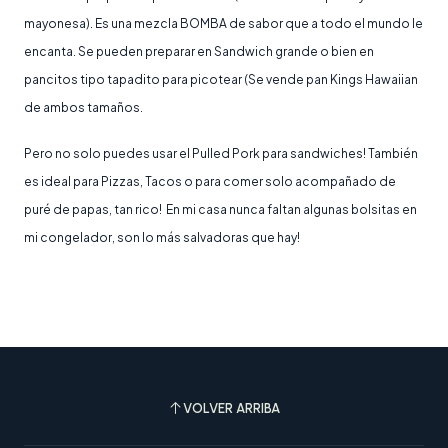
mayonesa). Es una mezcla BOMBA de sabor que a todo el mundo le
encanta. Se pueden preparar en Sandwich grande o bien en
pancitos tipo tapadito para picotear (Se vende pan Kings Hawaiian
de ambos tamaños.
Pero no solo puedes usar el Pulled Pork para sandwiches! También
es ideal para Pizzas, Tacos o para comer solo acompañado de
puré de papas, tan rico! En mi casa nunca faltan algunas bolsitas en
mi congelador, son lo más salvadoras que hay!
VOLVER ARRIBA