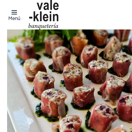
Inicio
Productos
Aperitivos
Rollitos de jamón serrano
Menú