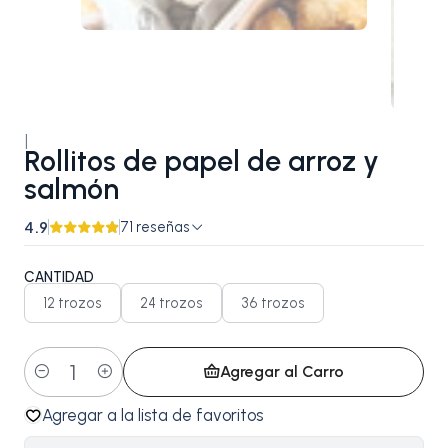
|
Rollitos de papel de arroz y
salmón
4.9
71 reseñas
CANTIDAD
12 trozos
24 trozos
36 trozos
Agregar al Carro
Cantidad
Agregar a la lista de favoritos